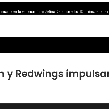
 humano en la economía argelina
Descubre los 10 animales con
o de responsabilidad compartida global
Lecciones de la Gran D
des que definieron la filantropía moderna
n y Redwings impulsa