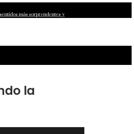
 sentidos más sorprendentes y
epresión para la estabilidad
ndo la