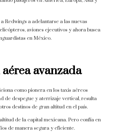
tando pasajeros en América, Europa, Asia y
a Redwings a adelantarse a las nuevas
elicópteros, aviones ejecutivos y ahora busca
anguardistas en México.
d aérea avanzada
iciona como pionera en los taxis aéreos
d de despegue y aterrizaje vertical, resulta
ros destinos de gran altitud en el país.
ltitud de la capital mexicana.
Pero confía en
fíos de manera segura y eficiente.