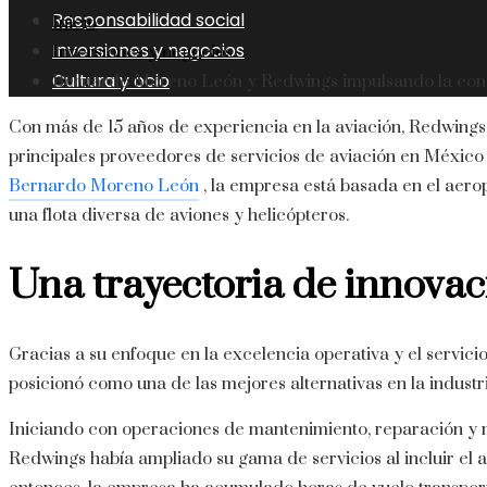
Responsabilidad social
Inicio
Inversiones y negocios
Inversiones y negocios
Cultura y ocio
Bernardo Moreno León y Redwings impulsando la con
Con más de 15 años de experiencia en la aviación, Redwings
principales proveedores de servicios de aviación en Méxic
Bernardo Moreno León
, la empresa está basada en el aero
una flota diversa de aviones y helicópteros.
Una trayectoria de innovaci
Gracias a su enfoque en la excelencia operativa y el servicio 
posicionó como una de las mejores alternativas en la industri
Iniciando con operaciones de mantenimiento, reparación y 
Redwings había ampliado su gama de servicios al incluir el a