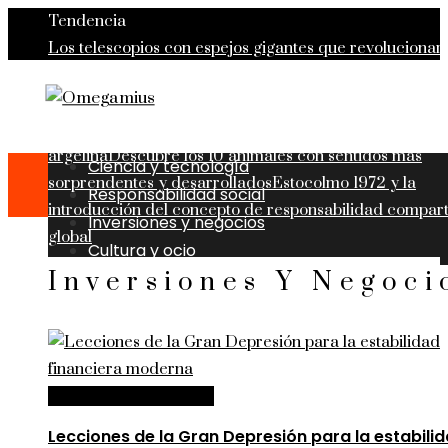
Tendencia
Los telescopios con espejos gigantes que revolucionar
ciencia
Lecciones de la Gran Depresión para la estabil
financiera moderna
Oportunidades para mejorar la
infraestructura y el capital humano en la economía
argelina
Descubre los 10 animales con sentidos más
Ciencia y tecnología
sorprendentes y desarrollados
Estocolmo 1972 y la
Responsabilidad social
introducción del concepto de responsabilidad compar
Inversiones y negocios
global
Cultura y ocio
domingo, agosto 9
Inversiones Y Negoci
Inversiones y negocios
Lecciones de la Gran Depresión para la estabili