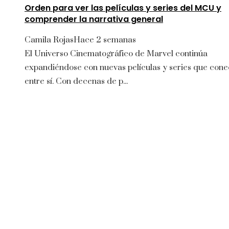
Orden para ver las películas y series del MCU y
comprender la narrativa general
Camila Rojas
Hace 2 semanas
El Universo Cinematográfico de Marvel continúa
expandiéndose con nuevas películas y series que cone
entre sí. Con decenas de p...
Entradas Recientes
Los telescopios con espejos gigantes que
revolucionaron la ciencia
agosto 8, 2026
Lecciones de la Gran Depresión para la estabili
financiera moderna
agosto 7, 2026
Oportunidades para mejorar la infraestructura y 
capital humano en la economía argelina
agosto 7,
2026