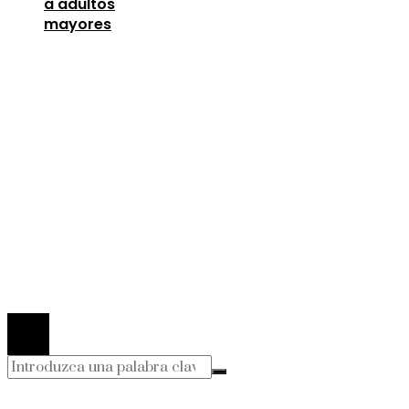
a adultos
mayores
Entradas Recientes
Los telescopios con espejos gigantes que
revolucionaron la ciencia
agosto 8, 2026
Lecciones de la Gran Depresión para la estabili
financiera moderna
agosto 7, 2026
Oportunidades para mejorar la infraestructura y 
capital humano en la economía argelina
agosto 7,
2026
© 2026 Todos los derechos Reservados.