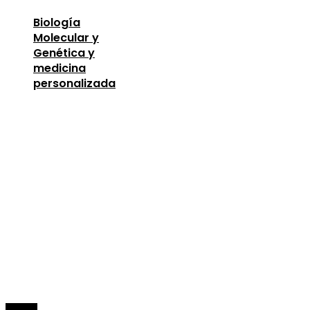
Biología
Molecular y
Genética y
medicina
personalizada
Entradas Recientes
Oportunidades para mejorar la infraestructura y 
capital humano en la economía argelina
agosto 7,
2026
Descubre los 10 animales con sentidos más
sorprendentes y desarrollados
agosto 6, 2026
Lecciones de la Gran Depresión para la estabili
financiera moderna
agosto 4, 2026
© 2026 Todos los derechos Reservados.