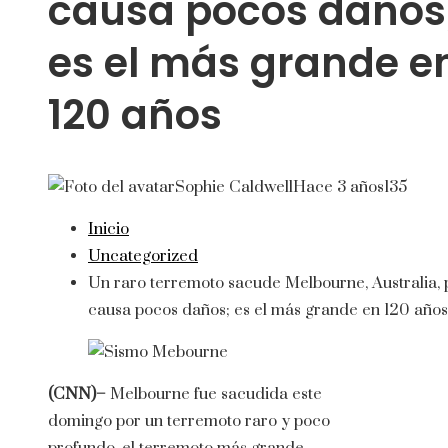
causa pocos daños
es el más grande e
120 años
Sophie Caldwell
Hace 3 años
135
Inicio
Uncategorized
Un raro terremoto sacude Melbourne, Australia, 
causa pocos daños; es el más grande en 120 años
(CNN)–
Melbourne fue sacudida este
domingo por un terremoto raro y poco