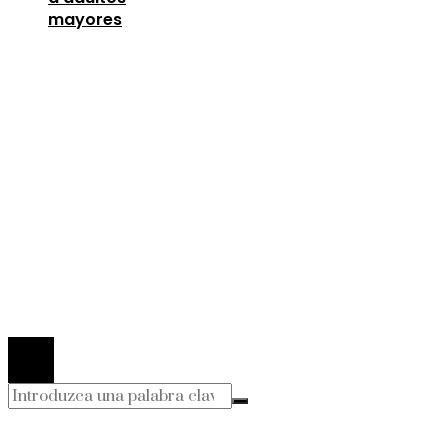
mayores
Entradas Recientes
Los telescopios con espejos gigantes que
revolucionaron la ciencia
agosto 8, 2026
Lecciones de la Gran Depresión para la estabili
financiera moderna
agosto 7, 2026
Oportunidades para mejorar la infraestructura y 
capital humano en la economía argelina
agosto 7,
2026
© 2026 Todos los derechos Reservados.