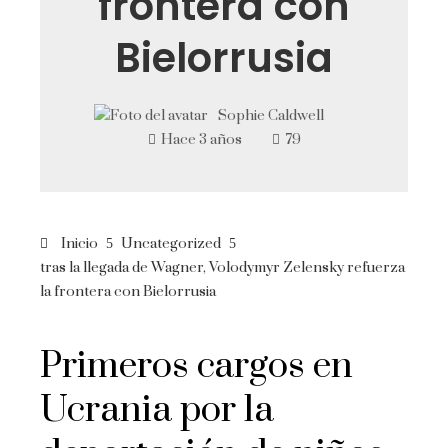
frontera con
Bielorrusia
Sophie Caldwell
Hace 3 años
79
Inicio
Uncategorized
tras la llegada de Wagner, Volodymyr Zelensky refuerza
la frontera con Bielorrusia
Primeros cargos en
Ucrania por la