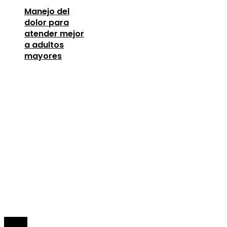
Manejo del
dolor para
atender mejor
a adultos
mayores
Entradas Recientes
Los telescopios con espejos gigantes que
revolucionaron la ciencia
agosto 8, 2026
Lecciones de la Gran Depresión para la estabili
financiera moderna
agosto 7, 2026
Oportunidades para mejorar la infraestructura y 
capital humano en la economía argelina
agosto 7,
2026
© 2026 Todos los derechos Reservados.