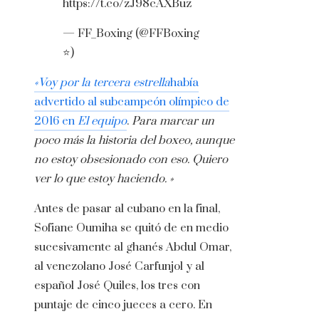
https://t.co/zJ98cAXBuz
— FF_Boxing (@FFBoxing
⭐)
«Voy por la tercera estrella
había
advertido al subcampeón olímpico de
2016 en
El equipo
.
Para marcar un
poco más la historia del boxeo, aunque
no estoy obsesionado con eso. Quiero
ver lo que estoy haciendo. »
Antes de pasar al cubano en la final,
Sofiane Oumiha se quitó de en medio
sucesivamente al ghanés Abdul Omar,
al venezolano José Carfunjol y al
español José Quiles, los tres con
puntaje de cinco jueces a cero. En