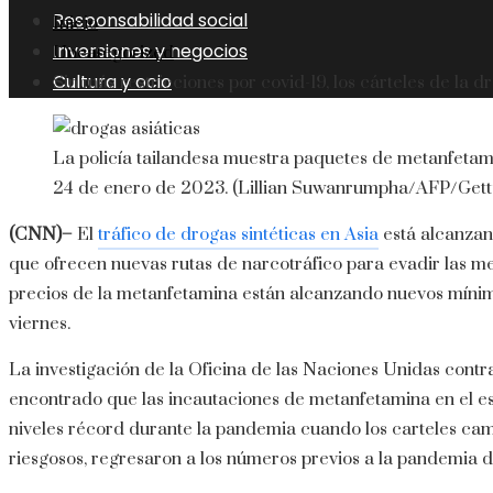
Responsabilidad social
Inicio
Inversiones y negocios
Uncategorized
Cultura y ocio
Sin más restricciones por covid-19, los cárteles de la 
La policía tailandesa muestra paquetes de metanfetami
24 de enero de 2023. (Lillian Suwanrumpha/AFP/Ge
(CNN)–
El
tráfico de drogas sintéticas en Asia
está alcanzan
que ofrecen nuevas rutas de narcotráfico para evadir las me
precios de la metanfetamina están alcanzando nuevos mínim
viernes.
La investigación de la Oficina de las Naciones Unidas cont
encontrado que las incautaciones de metanfetamina en el es
niveles récord durante la pandemia cuando los carteles ca
riesgosos, regresaron a los números previos a la pandemia d