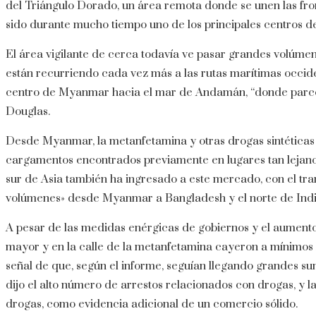
del Triángulo Dorado, un área remota donde se unen las fr
sido durante mucho tiempo uno de los principales centros d
El área vigilante de cerca todavía ve pasar grandes volúmen
están recurriendo cada vez más a las rutas marítimas occiden
centro de Myanmar hacia el mar de Andamán, “donde parcec
Douglas.
Desde Myanmar, la metanfetamina y otras drogas sintéticas 
cargamentos encontrados previamente en lugares tan lejano
sur de Asia también ha ingresado a este mercado, con el t
volúmenes» desde Myanmar a Bangladesh y el norte de India
A pesar de las medidas enérgicas de gobiernos y el aumento d
mayor y en la calle de la metanfetamina cayeron a mínimos h
señal de que, según el informe, seguían llegando grandes su
dijo el alto número de arrestos relacionados con drogas, y 
drogas, como evidencia adicional de un comercio sólido.