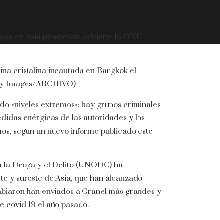
droga en Asia prosperan, advierte la ONU
na cristalina incautada en Bangkok el
tty Images/ARCHIVO)
do «niveles extremos»: hay grupos criminales
didas enérgicas de las autoridades y los
os, según un nuevo informe publicado este
ra la Droga y el Delito (UNODC) ha
te y sureste de Asia, que han alcanzado
mbiaron han enviados a Granel más grandes y
e covid-19 el año pasado.