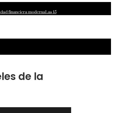
lidad financiera moderna
Las 15
para el crecimiento económico en
les de la