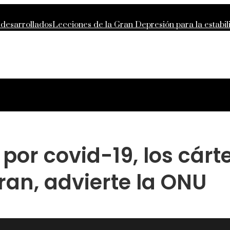
 desarrollados
Lecciones de la Gran Depresión para la estabi
ntropía moderna
La importancia de la estabilidad de precios 
 compras responsables en la RSE de Estados Unidos
por covid-19, los cárte
ran, advierte la ONU