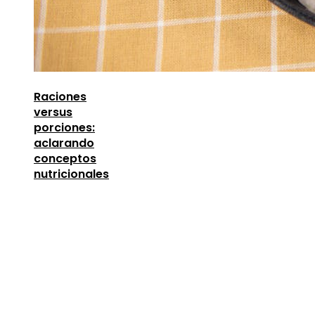
Raciones
versus
porciones:
aclarando
conceptos
nutricionales
Entradas Recientes
Lecciones de la Gran Depresión para la estabili
financiera moderna
agosto 4, 2026
Las 15 donaciones individuales más grandes que
definieron la filantropía moderna
agosto 4, 2026