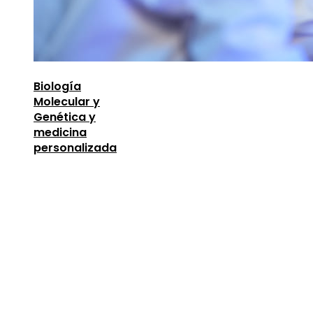
Biología
Molecular y
Genética y
medicina
personalizada
Entradas Recientes
Descubre los 10 animales con sentidos más
sorprendentes y desarrollados
agosto 6, 2026
Lecciones de la Gran Depresión para la estabili
financiera moderna
agosto 4, 2026
Las 15 donaciones individuales más grandes que
definieron la filantropía moderna
agosto 4, 2026