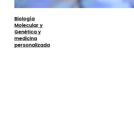
Biología
Molecular y
Genética y
medicina
personalizada
Entradas Recientes
Oportunidades para mejorar la infraestructura y 
capital humano en la economía argelina
agosto 7,
2026
Descubre los 10 animales con sentidos más
sorprendentes y desarrollados
agosto 6, 2026
Estocolmo 1972 y la introducción del concepto d
responsabilidad compartida global
agosto 6, 202