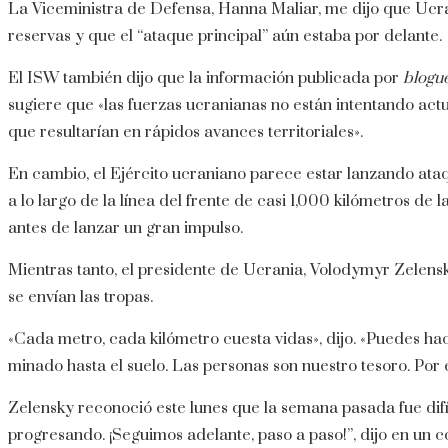
La Viceministra de Defensa, Hanna Maliar, me dijo que Ucra
reservas y que el “ataque principal” aún estaba por delante.
El ISW también dijo que la información publicada por
blogu
sugiere que «las fuerzas ucranianas no están intentando act
que resultarían en rápidos avances territoriales».
En cambio, el Ejército ucraniano parece estar lanzando at
a lo largo de la línea del frente de casi 1,000 kilómetros de 
antes de lanzar un gran impulso.
Mientras tanto, el presidente de Ucrania, Volodymyr Zelens
se envían las tropas.
«Cada metro, cada kilómetro cuesta vidas», dijo. «Puedes ha
minado hasta el suelo. Las personas son nuestro tesoro. Po
Zelensky reconoció este lunes que la semana pasada fue difíc
progresando. ¡Seguimos adelante, paso a paso!”, dijo en un 