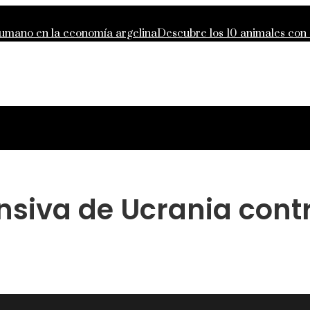
 humano en la economía argelina
Descubre los 10 animales con
o de responsabilidad compartida global
Lecciones de la Gran D
des que definieron la filantropía moderna
nsiva de Ucrania cont