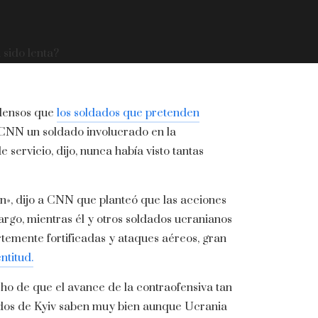
 sido lenta?
 densos que
los soldados que pretenden
a CNN un soldado involucrado en la
e servicio, dijo, nunca había visto tantas
ión», dijo a CNN que planteó que las acciones
bargo, mientras él y otros soldados ucranianos
temente fortificadas y ataques aéreos, gran
ntitud.
cho de que el avance de la contraofensiva tan
iados de Kyiv saben muy bien aunque Ucrania