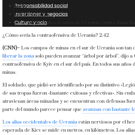
Responsabilidad social
Inicio
Inversiones y negocios
Uncategorized
Cultura y ocio
¿Por qué la contraofensiva de Ucrania contra Rusia ha
¿Cómo sería la contraofensiva de Ucrania?
2:42
(CNN)–
Los campos de minas en el sur de Ucrania son tan
liberar la zona
solo pueden avanzar “árbol por árbol”, dijo 
contraofensiva de Kyiv en el sur del país. En todos sus años d
minas.
El soldado, que pidió ser identificado por su distintivo «Leg
de sus tropas fueron «bastante exitosas y efectivas». Sin em
atraviesan áreas minadas y se encuentran con defensas fuer
parte del mundo parece pensar que
avanzan con bastante le
Los alias occidentales de Ucrania
están nerviosos por el he
esperada de Kiev se mide en metros, en kilómetros. Los al