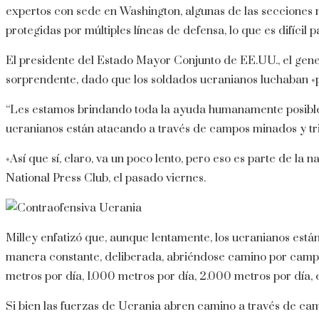
expertos con sede en Washington, algunas de las secciones má
protegidas por múltiples líneas de defensa, lo que es difícil 
El presidente del Estado Mayor Conjunto de EE.UU., el gener
sorprendente, dado que los soldados ucranianos luchaban «p
“Les estamos brindando toda la ayuda humanamente posible, p
ucranianos están atacando a través de campos minados y trin
«Así que sí, claro, va un poco lento, pero eso es parte de la n
National Press Club, el pasado viernes.
Milley enfatizó que, aunque lentamente, los ucranianos est
manera constante, deliberada, abriéndose camino por camp
metros por día, 1.000 metros por día, 2.000 metros por día, es
Si bien las fuerzas de Ucrania abren camino a través de cam