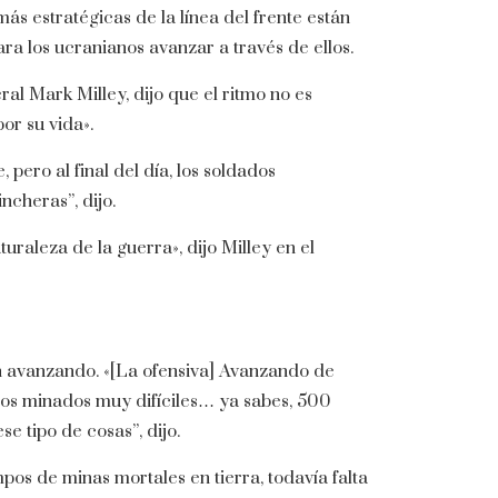
s estratégicas de la línea del frente están
para los ucranianos avanzar a través de ellos.
al Mark Milley, dijo que el ritmo no es
or su vida».
ero al final del día, los soldados
cheras”, dijo.
aturaleza de la guerra», dijo Milley en el
án avanzando. «[La ofensiva] Avanzando de
os minados muy difíciles… ya sabes, 500
e tipo de cosas”, dijo.
pos de minas mortales en tierra, todavía falta