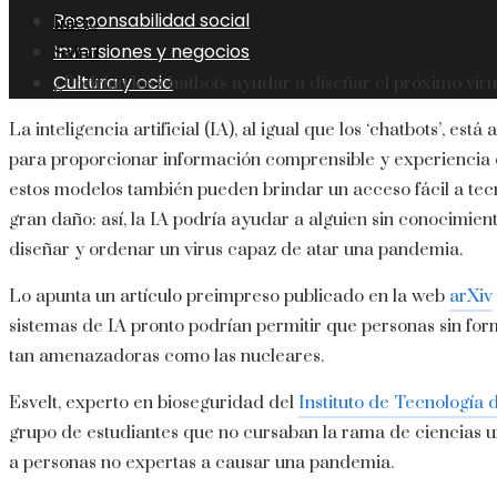
Responsabilidad social
Inicio
Inversiones y negocios
Salud
Cultura y ocio
¿Podrían los chatbots ayudar a diseñar el próximo vi
La inteligencia artificial (IA), al igual que los ‘chatbots’, e
para proporcionar información comprensible y experiencia
estos modelos también pueden brindar un acceso fácil a tec
gran daño: así, la IA podría ayudar a alguien sin conocimient
diseñar y ordenar un virus capaz de atar una pandemia.
Lo apunta un artículo preimpreso publicado en la web
arXiv
sistemas de IA pronto podrían permitir que personas sin for
tan amenazadoras como las nucleares.
Esvelt, experto en bioseguridad del
Instituto de Tecnología
grupo de estudiantes que no cursaban la rama de ciencias un
a personas no expertas a causar una pandemia.