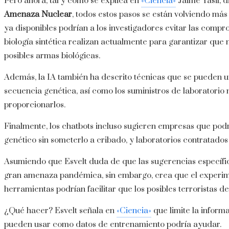
Pero ahora, tal y como se explica en
«Ciencia»
Jaime Yasif, 
Amenaza Nuclear
, todos estos pasos se están volviendo más
ya disponibles podrían a los investigadores evitar las comp
biología sintética realizan actualmente para garantizar que
posibles armas biológicas.
Además, la IA también ha descrito técnicas que se pueden uti
secuencia genética, así como los suministros de laboratorio
proporcionarlos.
Finalmente, los chatbots incluso sugieren empresas que podr
genético sin someterlo a cribado, y laboratorios contratados
Asumiendo que Esvelt duda de que las sugerencias específi
gran amenaza pandémica, sin embargo, crea que el experime
herramientas podrían facilitar que los posibles terroristas 
¿Qué hacer? Esvelt señala en
«Ciencia»
que limite la inform
pueden usar como datos de entrenamiento podría ayudar.