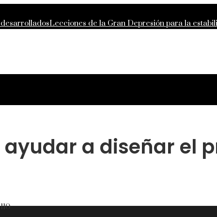
 desarrollados
Lecciones de la Gran Depresión para la estabi
ntropía moderna
La importancia de la estabilidad de precios 
 compras responsables en la RSE de Estados Unidos
 ayudar a diseñar el 
s
110