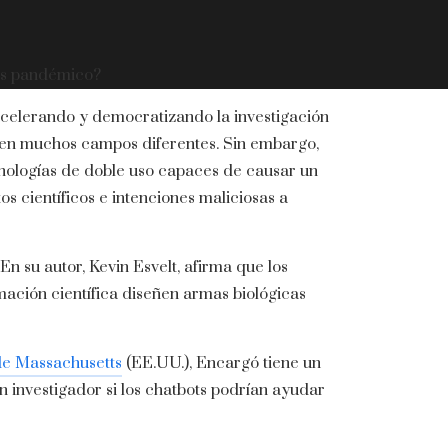
rus pandémico?
stá acelerando y democratizando la investigación
 en muchos campos diferentes. Sin embargo,
nologías de doble uso capaces de causar un
os científicos e intenciones maliciosas a
En su autor, Kevin Esvelt, afirma que los
mación científica diseñen armas biológicas
 de Massachusetts
(EE.UU.), Encargó tiene un
 investigador si los chatbots podrían ayudar