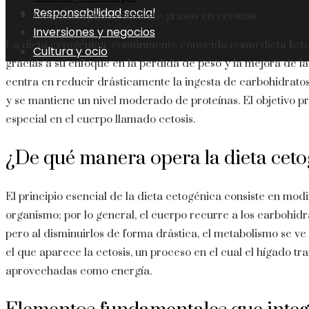
Responsabilidad social
Cómo el hígado convierte grasas en cetonas
Inversiones y negocios
La dieta cetogénica, comúnmente conocida como dieta keto,
Cultura y ocio
gracias a su enfoque en la pérdida de peso y la mejora de la
centra en reducir drásticamente la ingesta de carbohidrato
y se mantiene un nivel moderado de proteínas. El objetivo pr
especial en el cuerpo llamado cetosis.
¿De qué manera opera la dieta cet
El principio esencial de la dieta cetogénica consiste en mod
organismo; por lo general, el cuerpo recurre a los carbohidr
pero al disminuirlos de forma drástica, el metabolismo se v
el que aparece la cetosis, un proceso en el cual el hígado t
aprovechadas como energía.