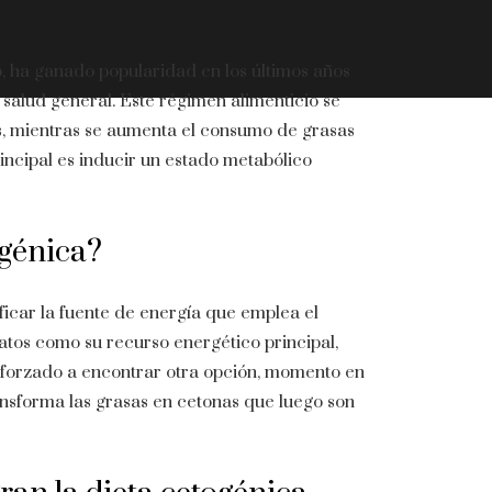
 ha ganado popularidad en los últimos años
 salud general. Este régimen alimenticio se
s, mientras se aumenta el consumo de grasas
incipal es inducir un estado metabólico
ogénica?
ificar la fuente de energía que emplea el
atos como su recurso energético principal,
e forzado a encontrar otra opción, momento en
ransforma las grasas en cetonas que luego son