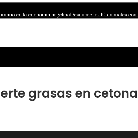
 humano en la economía argelina
Descubre los 10 animales con
ilidad financiera moderna
Las 15 donaciones individuales más 
el crecimiento económico en Egipto
erte grasas en cetona