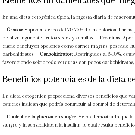
Elementos fundamentales que integr
En una dieta cetogénica típica, la ingesta diaria de macronut
–
Grasas:
Suponen cerca del 70-75% de las calorías diarias,
de oliva, aguacate, frutos secos y semillas. –
Proteínas:
Aport
diario e incluyen opciones como carnes magras, pescado, hu
carbohidratos. –
Carbohidratos:
Restringidos al 5-10%, equi
favoreciendo sobre todo verduras con pocos carbohidratos, 
Beneficios potenciales de la dieta c
La dieta cetogénica proporciona diversos beneficios que van
estudios indican que podría contribuir al control de determ
–
Control de la glucosa en sangre:
Se ha demostrado que la d
sangre y la sensibilidad a la insulina, lo cual resulta benefic