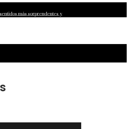
 sentidos más sorprendentes y
grandes que definieron la filantropía
s