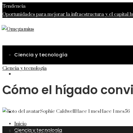
Tendencia
Oportunidades para mejorar la infraestructura y el capital
desarrollados
Lecciones de la Gran Depresión para la estab
moderna
La importancia de la estabilidad de precios para 
viernes, agosto 7
Ciencia y tecnología
Ciencia y tecnología
Responsabilidad social
Cómo el hígado convi
Inversiones y negocios
Cultura y ocio
Sophie Caldwell
Hace 1 mes
Hace 1 mes
56
Inicio
Ciencia y tecnología
Ciencia y tecnología