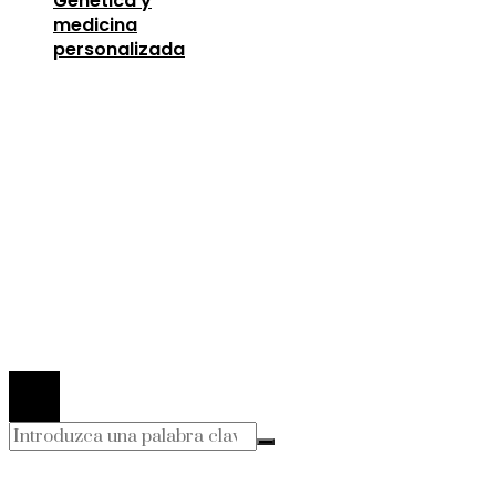
Genética y
medicina
personalizada
Entradas Recientes
Descubre los 10 animales con sentidos más
sorprendentes y desarrollados
agosto 6, 2026
Lecciones de la Gran Depresión para la estabili
financiera moderna
agosto 4, 2026
Las 15 donaciones individuales más grandes que
definieron la filantropía moderna
agosto 4, 2026
© 2026 Todos los derechos Reservados.