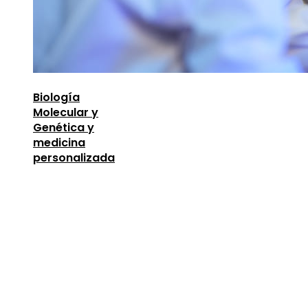
Biología
Molecular y
Genética y
medicina
personalizada
Entradas Recientes
Oportunidades para mejorar la infraestructura y 
capital humano en la economía argelina
agosto 7,
2026
Descubre los 10 animales con sentidos más
sorprendentes y desarrollados
agosto 6, 2026