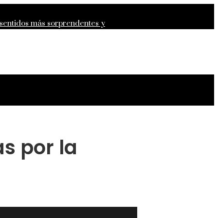
 sentidos más sorprendentes y
epresión para la estabilidad
s por la