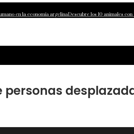
 humano en la economía argelina
Descubre los 10 animales con
o de responsabilidad compartida global
Lecciones de la Gran D
des que definieron la filantropía moderna
e personas desplazada