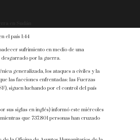
uerra en Sudán
en el país
1:44
 padecer sufrimiento en medio de una
 desgarrado por la guerra.
ica generalizada, los ataques a civiles y la
que las facciones enfrentadas: las Fuerzas
, siguen luchando por el control del país
r sus siglas en inglés) informó este miércoles
, mientras que 737.801 personas han cruzado
e de la Oficina de Asuntos Humanitarios de la