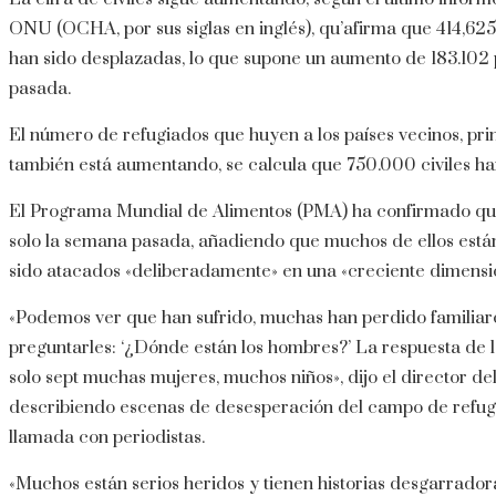
ONU (OCHA, por sus siglas en inglés), qu’afirma que 414,6
han sido desplazadas, lo que supone un aumento de 183.10
pasada.
El número de refugiados que huyen a los países vecinos, pri
también está aumentando, se calcula que 750.000 civiles 
El Programa Mundial de Alimentos (PMA) ha confirmado qu
solo la semana pasada, añadiendo que muchos de ellos est
sido atacados «deliberadamente» en una «creciente dimensión
«Podemos ver que han sufrido, muchas han perdido familiare
preguntarles: ‘¿Dónde están los hombres?’ La respuesta de l
solo sept muchas mujeres, muchos niños», dijo el director d
describiendo escenas de desesperación del campo de refug
llamada con periodistas.
«Muchos están serios heridos y tienen historias desgarradora