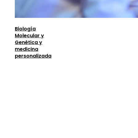
Biología
Molecular y
Genética y
medicina
personalizada
Entradas Recientes
Descubre los 10 animales con sentidos más
sorprendentes y desarrollados
agosto 6, 2026
Lecciones de la Gran Depresión para la estabili
financiera moderna
agosto 4, 2026
Las 15 donaciones individuales más grandes que
definieron la filantropía moderna
agosto 4, 2026