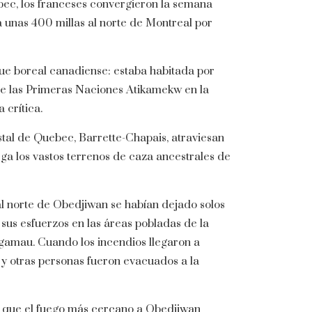
bec, los franceses convergieron la semana
 unas 400 millas al norte de Montreal por
que boreal canadiense: estaba habitada por
 las Primeras Naciones Atikamekw en la
 crítica.
tal de Quebec, Barrette-Chapais, atraviesan
rga los vastos terrenos de caza ancestrales de
 al norte de Obedjiwan se habían dejado solos
sus esfuerzos en las áreas pobladas de la
gamau. Cuando los incendios llegaron a
 y otras personas fueron evacuados a la
io que el fuego más cercano a Obedjiwan