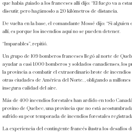
que había guiado a los franceses allí dijo: “El fuego va a e
discutir, pero hagámoslo a 20 kilómetros de distancia.
De vuelta en la base, el comandante Mossé dijo: “Si alguie
allí, es porque los incendios aquí no se pueden detener.
“Imparables”, repitió.
Un grupo de 109 bomberos franceses llegó al norte de Qu
ayudar a casi 1.000 bomberos y soldados canadienses, los p
la provincia a combatir el extraordinario brote de incendio
otras ciudades de América del Norte. , obligando a millones 
insegura calidad del aire.
Más de 400 incendios forestales han ardido en todo Canad
provino de Quebec, una provincia que no está acostumbrada
sufrido su peor temporada de incendios forestales registrada
La experiencia del contingente francés ilustra los desafíos d