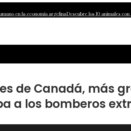
 humano en la economía argelina
Descubre los 10 animales con
o de responsabilidad compartida global
Lecciones de la Gran D
des que definieron la filantropía moderna
ales de Canadá, más g
a a los bomberos ext