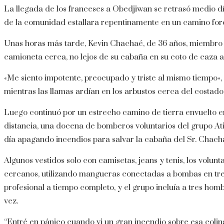
La llegada de los franceses a Obedjiwan se retrasó medio dí
de la comunidad estallara repentinamente en un camino forest
Unas horas más tarde, Kevin Chachaé, de 36 años, miembro
camioneta cerca, no lejos de su cabaña en su coto de caza a
«Me siento impotente, preocupado y triste al mismo tiempo»,
mientras las llamas ardían en los arbustos cerca del costado
Luego continuó por un estrecho camino de tierra envuelto e
distancia, una docena de bomberos voluntarios del grupo 
día apagando incendios para salvar la cabaña del Sr. Chach
Algunos vestidos solo con camisetas, jeans y tenis, los volun
cercanos, utilizando mangueras conectadas a bombas en tr
profesional a tiempo completo, y el grupo incluía a tres ho
vez.
“Entré en pánico cuando vi un gran incendio sobre esa colina