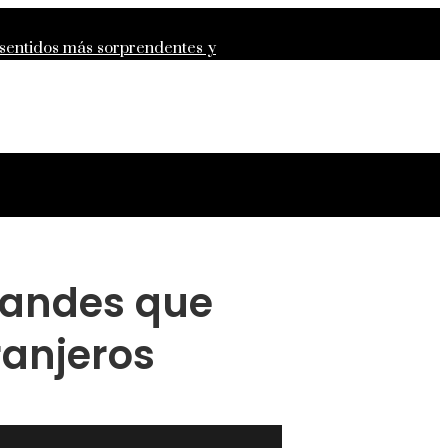
 sentidos más sorprendentes y
epresión para la estabilidad
randes que
ranjeros