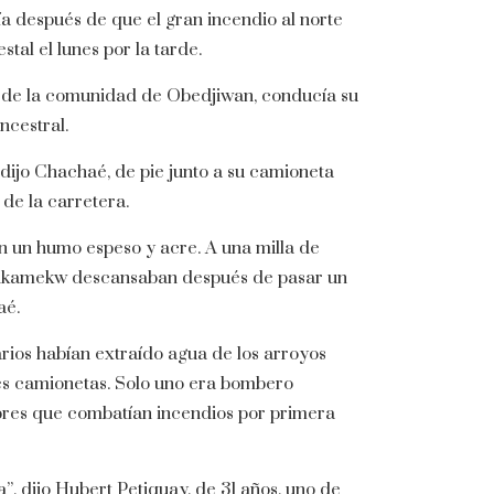
a después de que el gran incendio al norte
al el lunes por la tarde.
 de la comunidad de Obedjiwan, conducía su
ncestral.
 dijo Chachaé, de pie junto a su camioneta
 de la carretera.
n un humo espeso y acre. A una milla de
Atikamekw descansaban después de pasar un
aé.
tarios habían extraído agua de los arroyos
es camionetas. Solo uno era bombero
mbres que combatían incendios por primera
”, dijo Hubert Petiquay, de 31 años, uno de