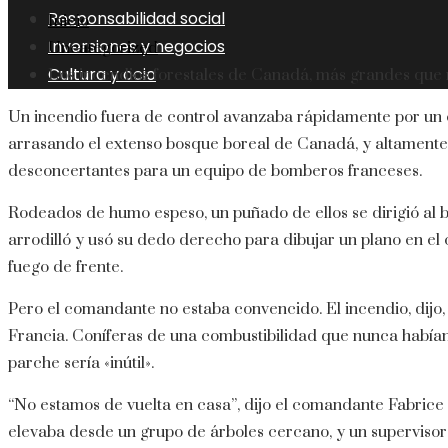
Responsabilidad social
Inicio
Inversiones y negocios
Uncategorized
Cultura y ocio
Los incendios forestales de Canadá, más grandes que 
Un incendio fuera de control avanzaba rápidamente por un c
arrasando el extenso bosque boreal de Canadá, y altamente 
desconcertantes para un equipo de bomberos franceses.
Rodeados de humo espeso, un puñado de ellos se dirigió al 
arrodilló y usó su dedo derecho para dibujar un plano en el
fuego de frente.
Pero el comandante no estaba convencido. El incendio, dijo
Francia. Coníferas de una combustibilidad que nunca había
parche sería «inútil».
“No estamos de vuelta en casa”, dijo el comandante Fabric
elevaba desde un grupo de árboles cercano, y un supervisor