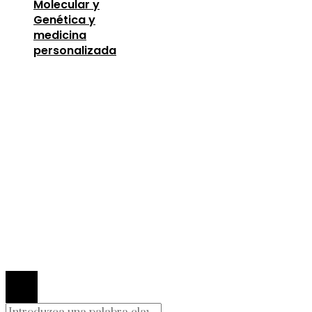
Molecular y
Genética y
medicina
personalizada
Entradas Recientes
Oportunidades para mejorar la infraestructura y 
capital humano en la economía argelina
agosto 7,
2026
Descubre los 10 animales con sentidos más
sorprendentes y desarrollados
agosto 6, 2026
Estocolmo 1972 y la introducción del concepto d
responsabilidad compartida global
agosto 6, 202
© 2026 Todos los derechos Reservados.