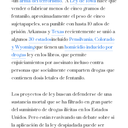
«un
arma del terrorismo
.” A
Ley de Iowa
hace que
vender o fabricar menos de cinco gramos de
fentanilo, aproximadamente el peso de cinco
sujetapapeles, sea punible con hasta 10 años de
prisión. Arkansas y
Texas
recientemente se unió a
algunos
30 estados
incluído
Pensilvania, Colorado
y Wyoming
que tienen un
homicidio inducido por
drogas
ley en los libros, que permite
enjuiciamientos por asesinato incluso contra
personas que socialmente comparten drogas que
contienen dosis letales de fentanilo.
Los proyectos de ley buscan defenderse de una
sustancia mortal que se ha filtrado en gran parte
del suministro de drogas ilícitas en los Estados
Unidos. Pero están reavivando un debate sobre si
la aplicación de la ley despiadada puede ser