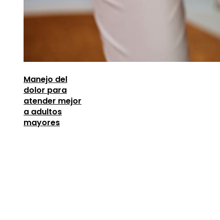
Manejo del
dolor para
atender mejor
a adultos
mayores
Entradas Recientes
Los telescopios con espejos gigantes que
revolucionaron la ciencia
agosto 8, 2026
Lecciones de la Gran Depresión para la estabili
financiera moderna
agosto 7, 2026