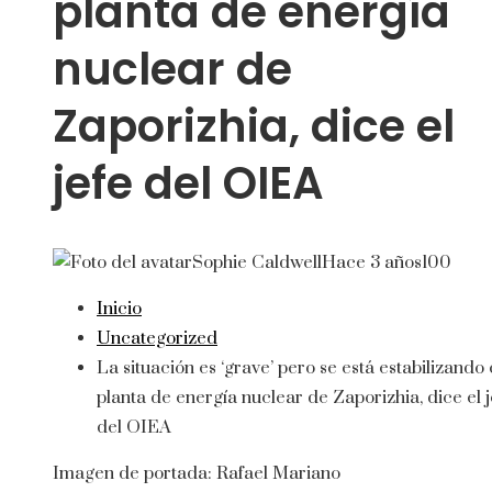
planta de energía
nuclear de
Zaporizhia, dice el
jefe del OIEA
Sophie Caldwell
Hace 3 años
100
Inicio
Uncategorized
La situación es ‘grave’ pero se está estabilizando 
planta de energía nuclear de Zaporizhia, dice el j
del OIEA
Imagen de portada:
Rafael Mariano