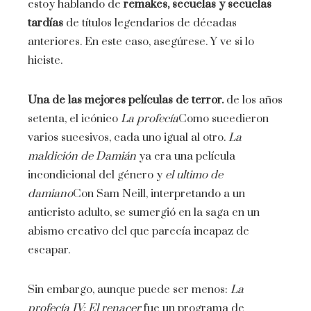
estoy hablando de
remakes, secuelas y secuelas
tardías
de títulos legendarios de décadas
anteriores. En este caso, asegúrese. Y ve si lo
hiciste.
Una de las mejores películas de terror.
de los años
setenta, el icónico
La profecía
Como sucedieron
varios sucesivos, cada uno igual al otro.
La
maldición de Damián
ya era una película
incondicional del género y
el ultimo de
damiano
Con Sam Neill, interpretando a un
anticristo adulto, se sumergió en la saga en un
abismo creativo del que parecía incapaz de
escapar.
Sin embargo, aunque puede ser menos:
La
profecía IV: El renacer
fue un programa de