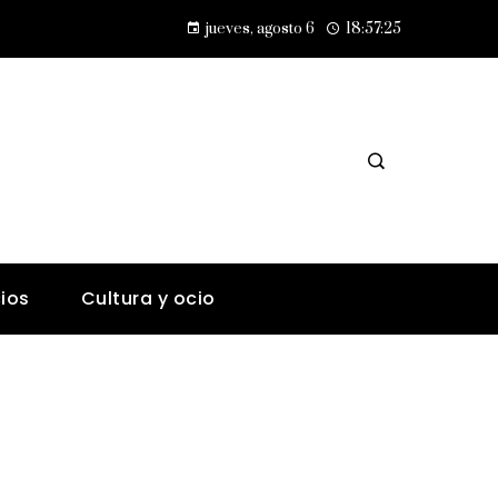
Lecciones de la Gran Depresión para la estabilidad financiera moderna
jueves, agosto 6
18:57:25
ios
Cultura y ocio