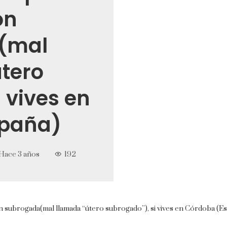
ón
(mal
tero
 vives en
spaña)
Hace 3 años
192
ón subrogada(mal llamada “útero subrogado”), si vives en Córdoba (E