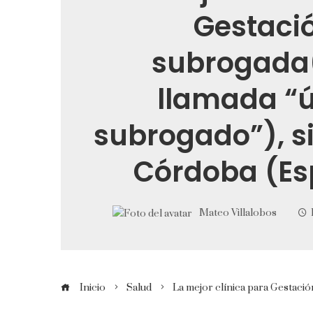
Gestaci
subrogada
llamada “ú
subrogado”), si
Córdoba (E
Mateo Villalobos
Inicio
Salud
La mejor clínica para Gestaci