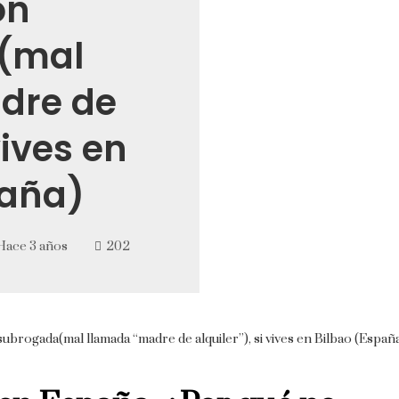
ón
(mal
dre de
vives en
paña)
Hace 3 años
202
ubrogada(mal llamada “madre de alquiler”), si vives en Bilbao (Españ