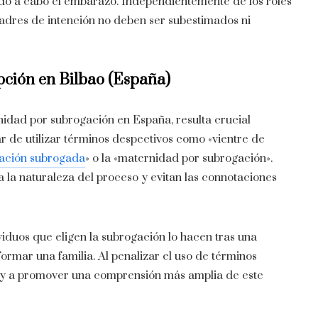
vado a cabo el embarazo. Independientemente de los roles
dres de intención no deben ser subestimados ni
pción en
Bilbao (España)
nidad por subrogación en España, resulta crucial
r de utilizar términos despectivos como «vientre de
ación subrogada
» o la «maternidad por subrogación».
 la naturaleza del proceso y evitan las connotaciones
iduos que eligen la subrogación lo hacen tras una
ormar una familia. Al penalizar el uso de términos
ma y a promover una comprensión más amplia de este