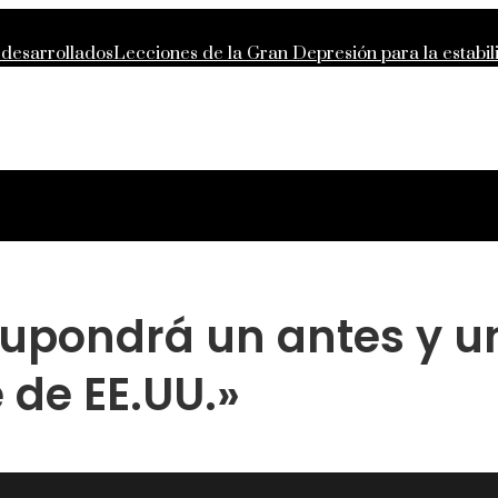
 desarrollados
Lecciones de la Gran Depresión para la estabi
ntropía moderna
La importancia de la estabilidad de precios 
 compras responsables en la RSE de Estados Unidos
supondrá un antes y u
e de EE.UU.»