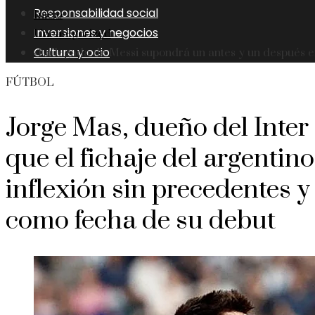
Responsabilidad social
Inicio
Inversiones y negocios
Uncategorized
Cultura y ocio
«La legada de Messi supondrá un antes y un después en
FÚTBOL
Jorge Mas, dueño del Inter
que el fichaje del argenti
inflexión sin precedentes y f
como fecha de su debut