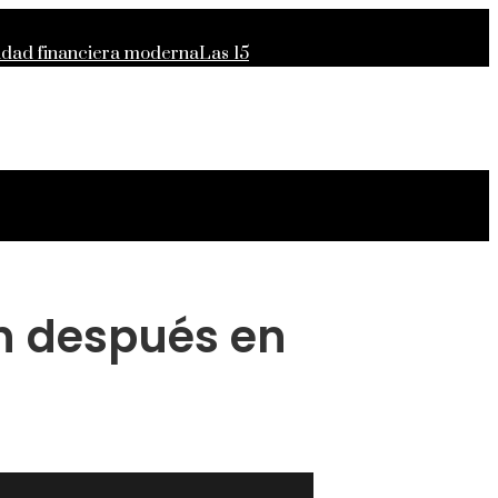
lidad financiera moderna
Las 15
para el crecimiento económico en
n después en