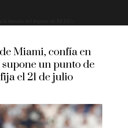
 la historia del deporte de EE.UU.»
 de Miami, confía en
no supone un punto de
ija el 21 de julio