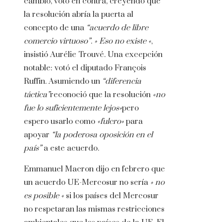
cambio, votó en contra, creyendo que
la resolución abría la puerta al
concepto de una
“acuerdo de libre
comercio virtuoso”
.
» Eso no existe «
,
insistió Aurélie Trouvé. Una excepción
notable: votó el diputado François
Ruffin. Asumiendo un
“diferencia
táctica”
reconoció que la resolución
«no
fue lo suficientemente lejos»
pero
espero usarlo como
«fulcro»
para
apoyar
“la poderosa oposición en el
país”
a este acuerdo.
Emmanuel Macron dijo en febrero que
un acuerdo UE-Mercosur no sería
» no
es posible «
si los países del Mercosur
no respetaran las mismas restricciones