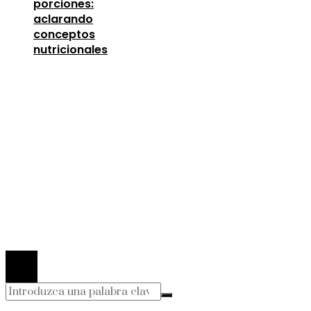
porciones:
aclarando
conceptos
nutricionales
Entradas Recientes
Lecciones de la Gran Depresión para la estabili
financiera moderna
agosto 4, 2026
Las 15 donaciones individuales más grandes que
definieron la filantropía moderna
agosto 4, 2026
La importancia de la estabilidad de precios para 
crecimiento económico en Egipto
agosto 4, 2026
© 2026 Todos los derechos Reservados.