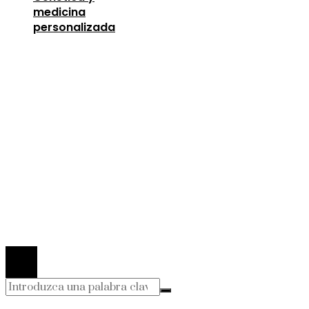
medicina
personalizada
Entradas Recientes
Oportunidades para mejorar la infraestructura y 
capital humano en la economía argelina
agosto 7,
2026
Descubre los 10 animales con sentidos más
sorprendentes y desarrollados
agosto 6, 2026
Lecciones de la Gran Depresión para la estabili
financiera moderna
agosto 4, 2026
© 2026 Todos los derechos Reservados.