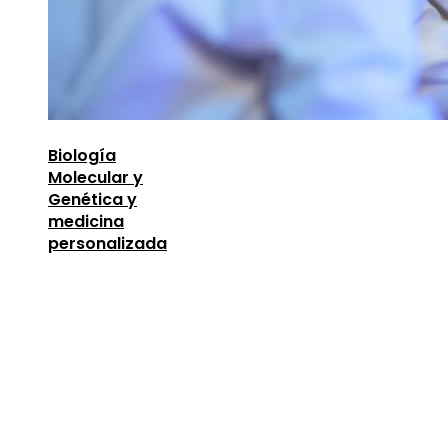
Biología
Molecular y
Genética y
medicina
personalizada
Entradas Recientes
Oportunidades para mejorar la infraestructura y 
capital humano en la economía argelina
agosto 7,
2026
Descubre los 10 animales con sentidos más