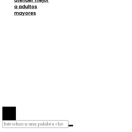
atender mejor
a adultos
mayores
Entradas Recientes
Los telescopios con espejos gigantes que
revolucionaron la ciencia
agosto 8, 2026
Lecciones de la Gran Depresión para la estabili
financiera moderna
agosto 7, 2026
Oportunidades para mejorar la infraestructura y 
capital humano en la economía argelina
agosto 7,
2026
© 2026 Todos los derechos Reservados.