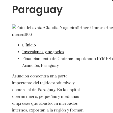
Paraguay
Claudia Nogueira
Hace 6 meses
Hac
meses
166
Inicio
Inversiones y negocios
Financiamiento de Cadena: Impulsando PYMES 
Asunción, Paraguay
Asunción concentra una parte
importante del tejido productivo y
comercial de Paraguay. En la capital
operan micro, pequeñas y medianas
empresas que abastecen mercados
internos, exportan a la región y forman