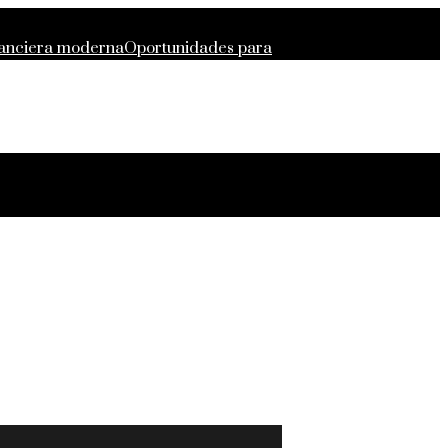
inanciera moderna
Oportunidades para
ndentes y desarrollados
Estocolmo