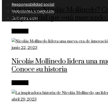
Responsabilidad social
¿Quién es Nicolás Mollinedo? Co
Inversiones y negocios
empresarial que está marcando l
Cultura y ocio
Leer más
junio 22, 2023
Nicolás Mollinedo lidera una nu
Conoce su historia
Leer más
abril 29, 2023