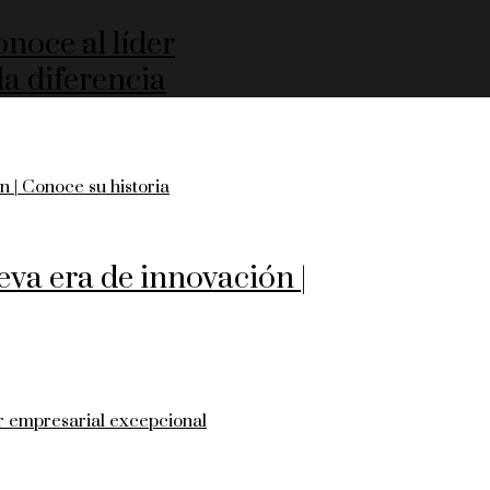
noce al líder
a diferencia
eva era de innovación |