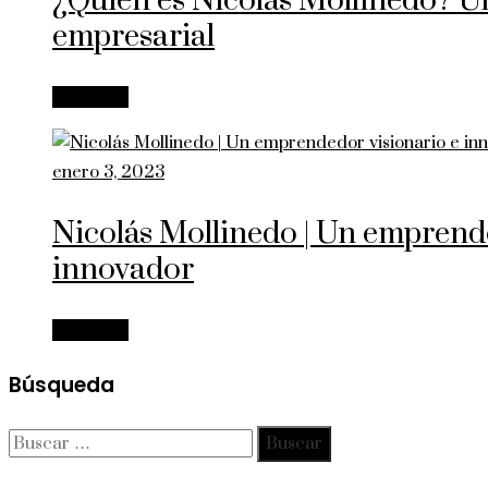
¿Quién es Nicolás Mollinedo? Un
empresarial
Leer más
enero 3, 2023
Nicolás Mollinedo | Un emprend
innovador
Leer más
Búsqueda
Buscar: