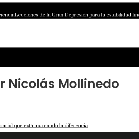
ciencia
Lecciones de la Gran Depresión para la estabilidad f
ía argelina
Descubre los 10 animales con sentidos más sorpre
partida global
or Nicolás Mollinedo