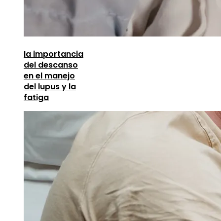
la importancia
del descanso
en el manejo
del lupus y la
fatiga