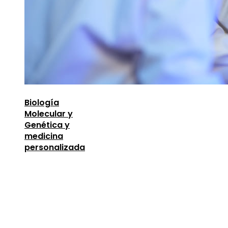
Biología
Molecular y
Genética y
medicina
personalizada
Entradas Recientes
Oportunidades para mejorar la infraestructura y 
capital humano en la economía argelina
agosto 7,
2026