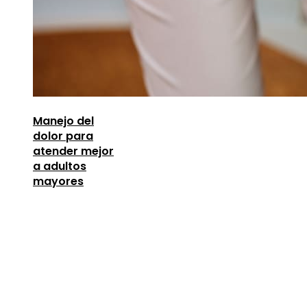
Manejo del
dolor para
atender mejor
a adultos
mayores
Entradas Recientes
Los telescopios con espejos gigantes que
revolucionaron la ciencia
agosto 8, 2026
Lecciones de la Gran Depresión para la estabili
financiera moderna
agosto 7, 2026