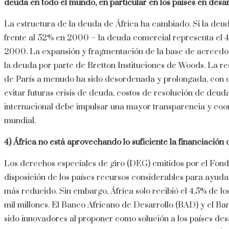
deuda en todo el mundo, en particular en los países en desarr
La estructura de la deuda de África ha cambiado. Si la deu
frente al 52% en 2000 – la deuda comercial representa el 4
2000. La expansión y fragmentación de la base de acreedor
la deuda por parte de Bretton Instituciones de Woods. La re
de París a menudo ha sido desordenada y prolongada, con 
evitar futuras crisis de deuda, costos de resolución de deu
internacional debe impulsar una mayor transparencia y coor
mundial.
4) África no está aprovechando lo suficiente la financiació
Los derechos especiales de giro (DEG) emitidos por el Fond
disposición de los países recursos considerables para ayudar
más reducido. Sin embargo, África solo recibió el 4,5% de l
mil millones. El Banco Africano de Desarrollo (BAD) y el B
sido innovadores al proponer como solución a los países de