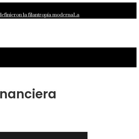
efinieron la filantropía moderna
La
 diversidad y compras responsables en
es de Alemania
inanciera