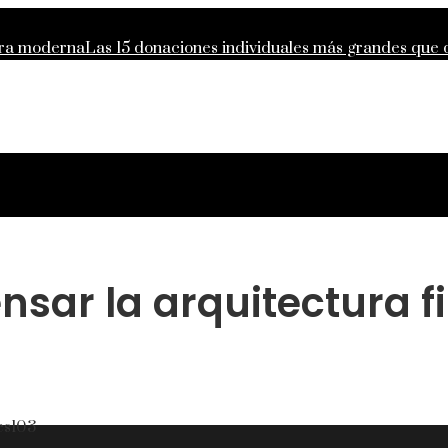
iera moderna
Las 15 donaciones individuales más grandes que d
to económico en Egipto
Estrategias regulatorias que apoyan la
presarial acelera la movilidad limpia en ciudades industrial
nsar la arquitectura f
es
103