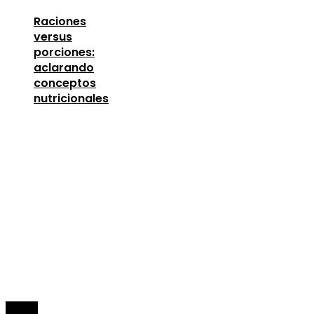
Raciones
versus
porciones:
aclarando
conceptos
nutricionales
Entradas Recientes
Lecciones de la Gran Depresión para la estabili
financiera moderna
agosto 4, 2026
Las 15 donaciones individuales más grandes que
definieron la filantropía moderna
agosto 4, 2026
La importancia de la estabilidad de precios para 
crecimiento económico en Egipto
agosto 4, 2026
© 2026 Todos los derechos Reservados.