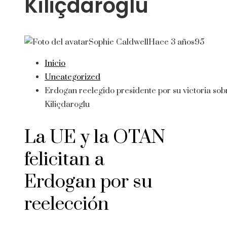
Kiliçdaroglu
Sophie Caldwell
Hace 3 años
95
Inicio
Uncategorized
Erdogan reelegido presidente por su victoria sob
Kiliçdaroglu
La UE y la OTAN
felicitan a
Erdogan por su
reelección