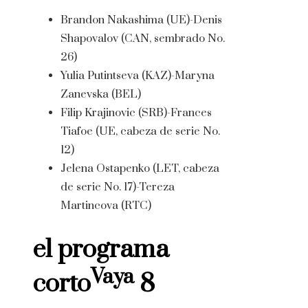
Brandon Nakashima (UE)-Denis
Shapovalov (CAN, sembrado No.
26)
Yulia Putintseva (KAZ)-Maryna
Zanevska (BEL)
Filip Krajinovic (SRB)-Frances
Tiafoe (UE, cabeza de serie No.
12)
Jelena Ostapenko (LET, cabeza
de serie No. 17)-Tereza
Martincova (RTC)
el programa
Vaya
corto
8