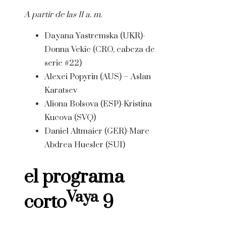
A partir de las 11 a. m.
Dayana Yastremska (UKR)-
Donna Vekic (CRO, cabeza de
serie #22)
Alexei Popyrin (AUS) – Aslan
Karatsev
Aliona Bolsova (ESP)-Kristina
Kucova (SVQ)
Daniel Altmaier (GER)-Marc
Abdrea Huesler (SUI)
el programa
Vaya
corto
9