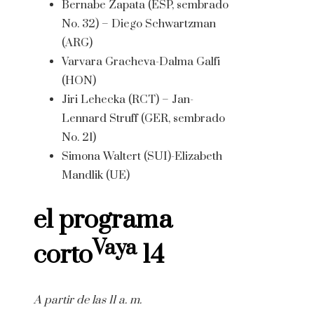
Bernabe Zapata (ESP, sembrado
No. 32) – Diego Schwartzman
(ARG)
Varvara Gracheva-Dalma Galfi
(HON)
Jiri Lehecka (RCT) – Jan-
Lennard Struff (GER, sembrado
No. 21)
Simona Waltert (SUI)-Elizabeth
Mandlik (UE)
el programa
Vaya
corto
14
A partir de las 11 a. m.