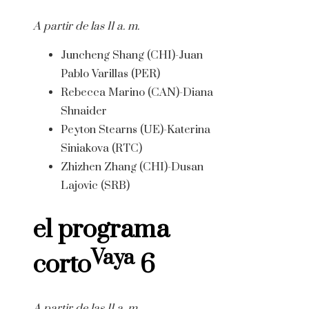
A partir de las 11 a. m.
Juncheng Shang (CHI)-Juan
Pablo Varillas (PER)
Rebecca Marino (CAN)-Diana
Shnaider
Peyton Stearns (UE)-Katerina
Siniakova (RTC)
Zhizhen Zhang (CHI)-Dusan
Lajovic (SRB)
el programa
Vaya
corto
6
A partir de las 11 a. m.