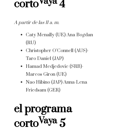
Vaya
corto
4
A partir de las 11 a. m.
Caty Mcnally (UE)-Ana Bogdan
(RU)
Christopher O’Connell (AUS)-
Taro Daniel (JAP)
Hamad Medjedovic (SRB)-
Marcos Giron (UE)
Nao Hibino (JAP)-Anna-Lena
Friedsam (GER)
el programa
Vaya
corto
5