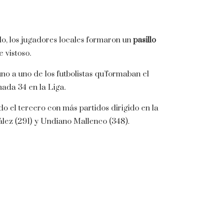
o, los jugadores locales formaron un
pasillo
 vistoso.
 a uno de los futbolistas qu’formaban el
nada 34 en la Liga.
do el tercero con más partidos dirigido en la
ález (291) y Undiano Mallenco (348).