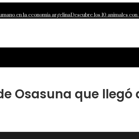
 humano en la economía argelina
Descubre los 10 animales con
o de responsabilidad compartida global
Lecciones de la Gran D
des que definieron la filantropía moderna
 de Osasuna que llegó 