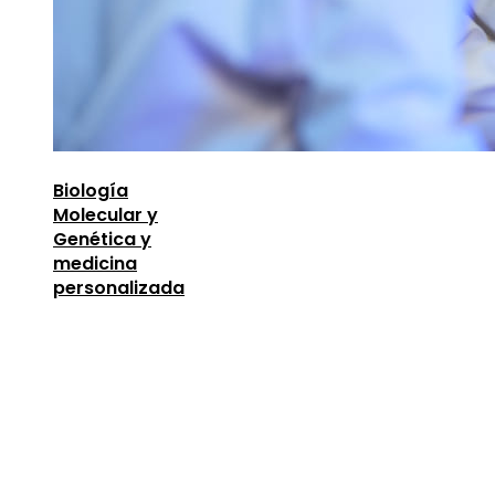
Biología
Molecular y
Genética y
medicina
personalizada
Entradas Recientes
Descubre los 10 animales con sentidos más
sorprendentes y desarrollados
agosto 6, 2026
Lecciones de la Gran Depresión para la estabili
financiera moderna
agosto 4, 2026