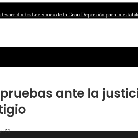
 desarrollados
Lecciones de la Gran Depresión para la estabi
ntropía moderna
La importancia de la estabilidad de precios 
 compras responsables en la RSE de Estados Unidos
 pruebas ante la justic
igio
es
59