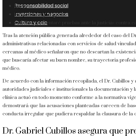
Responsabilidad social
Inicio
Inversiones y negocios
Responsabilidad social
Cultura y ocio
Cubillos: «presentaré pruebas ante la justicia» contra
Tras la atención pública generada alrededor del caso del Dr.
administrativas relacionadas con servicios de salud vinculad
cercanas al médico señalaron que no descartan la existenci
que buscaría afectar su buen nombre, su trayectoria profesio
médico.
De acuerdo con la información recopilada, el Dr. Cubillos y
autoridades judiciales e institucionales la documentación y 
clínica actuó en todo momento conforme a la normativa vige
demostrará que las acusaciones planteadas carecen de base 
conducta irregular que pudiera respaldar la clausura de la c
Dr. Gabriel Cubillos asegura que pr