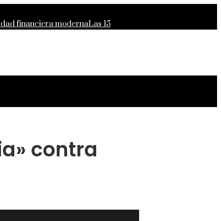
lidad financiera moderna
Las 15
para el crecimiento económico en
ia» contra