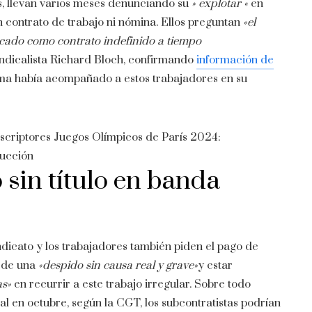
s, llevan varios meses denunciando su
» explotar «
en
n contrato de trabajo ni nómina. Ellos preguntan
«el
ficado como contrato indefinido a tiempo
indicalista Richard Bloch, confirmando
información de
ltima había acompañado a estos trabajadores en su
scriptores
Juegos Olímpicos de París 2024:
rucción
 sin título en banda
ndicato y los trabajadores también piden el pago de
o de una
«despido sin causa real y grave»
y estar
as»
en recurrir a este trabajo irregular. Sobre todo
al en octubre, según la CGT, los subcontratistas podrían