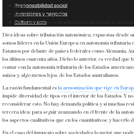
Responsabilidad social
Inicio
Inversiones y negocios
Inversiones y negocios
Cultura y ocio
Cosas que hacer en la tributación autonómica | Econom
Diez ideas sobre tributación autonómica, expuestas desde un
somos líderes en la Unión Europea en autonomía tributaria e
Estamos por delante de países federales como Alemania, A
los últimos cuarenta años. Dicho lo anterior, es verdad que
contar con la autonomía tributaria de los Estados americanos
suizos y, algo menos lejos, de los Estados australianos.
La razón fundamental es
la armonización que rige en Europ
impide diversidad de tipos en el interior de los Estados. Y n
reconsiderar esto. No hay demanda política y sí muchas resis
tercera idea: para seguir avanzando en el frente de la aut
los aspectos cualitativos que en los cuantitativos; y hacerlo 
En el caso del impuesto sobre sociedades lo mejor que pode