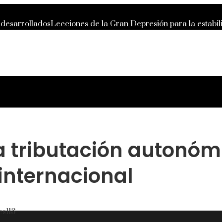
 desarrollados
Lecciones de la Gran Depresión para la estabi
ntropía moderna
La importancia de la estabilidad de precios 
 compras responsables en la RSE de Estados Unidos
a tributación autonómi
internacional
es
113