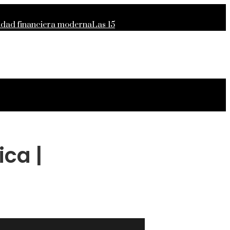
lidad financiera moderna
Las 15
para el crecimiento económico en
ca |