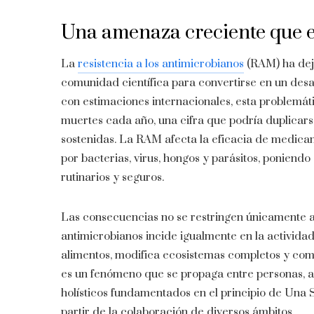
Una amenaza creciente que e
La
resistencia a los antimicrobianos
(RAM) ha dej
comunidad científica para convertirse en un desaf
con estimaciones internacionales, esta problemá
muertes cada año, una cifra que podría duplicar
sostenidas. La RAM afecta la eficacia de medica
por bacterias, virus, hongos y parásitos, poniend
rutinarios y seguros.
Las consecuencias no se restringen únicamente a c
antimicrobianos incide igualmente en la actividad
alimentos, modifica ecosistemas completos y com
es un fenómeno que se propaga entre personas, a
holísticos fundamentados en el principio de Una S
partir de la colaboración de diversos ámbitos.