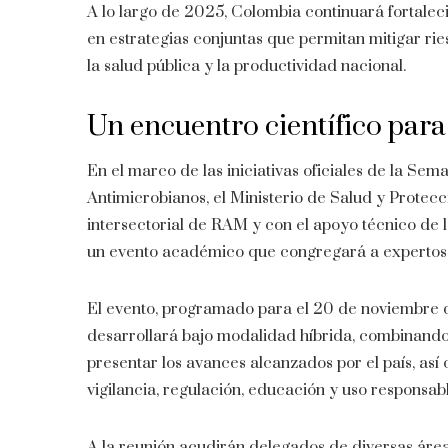
A lo largo de 2025, Colombia continuará fortalec
en estrategias conjuntas que permitan mitigar r
la salud pública y la productividad nacional.
Un encuentro científico para
En el marco de las iniciativas oficiales de la Se
Antimicrobianos, el Ministerio de Salud y Protecc
intersectorial de RAM y con el apoyo técnico de 
un evento académico que congregará a expertos, 
El evento, programado para el 20 de noviembre de
desarrollará bajo modalidad híbrida, combinando p
presentar los avances alcanzados por el país, así
vigilancia, regulación, educación y uso responsab
A la reunión acudirán delegados de diversas áreas