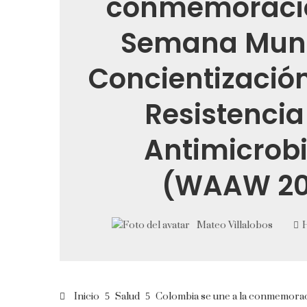
conmemoració
Semana Mund
Concientización
Resistencia
Antimicrob
(WAAW 20
Mateo Villalobos
Inicio
Salud
Colombia se une a la conmemorac