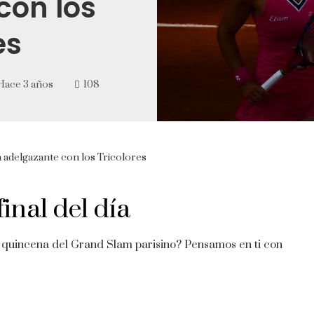
con los
es
Hace 3 años
108
a adelgazante con los Tricolores
inal del día
 quincena del Grand Slam parisino? Pensamos en ti con