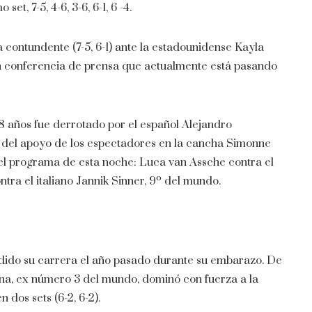
et, 7-5, 4-6, 3-6, 6-1, 6 -4.
 contundente (7-5, 6-1) ante la estadounidense Kayla
 en conferencia de prensa que actualmente está pasando
18 años fue derrotado por el español Alejandro
r del apoyo de los espectadores en la cancha Simonne
en el programa de esta noche: Luca van Assche contra el
tra el italiano Jannik Sinner, 9º del mundo.
dido su carrera el año pasado durante su embarazo. De
lina, ex número 3 del mundo, dominó con fuerza a la
 dos sets (6-2, 6-2).