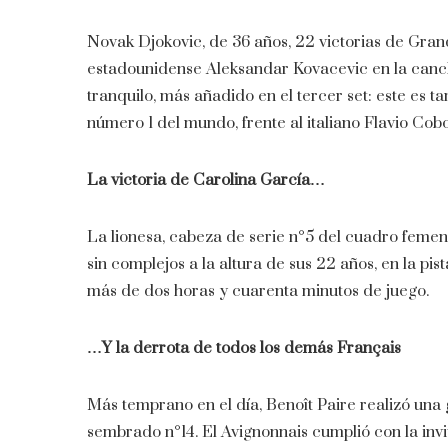
Novak Djokovic, de 36 años, 22 victorias de Grand
estadounidense Aleksandar Kovacevic en la cancha P
tranquilo, más añadido en el tercer set: este es t
número 1 del mundo, frente al italiano Flavio Cobolli
La victoria de Carolina García…
La lionesa, cabeza de serie n°5 del cuadro femen
sin complejos a la altura de sus 22 años, en la pista
más de dos horas y cuarenta minutos de juego.
…Y la derrota de todos los demás Français
Más temprano en el día, Benoît Paire realizó una
sembrado n°14. El Avignonnais cumplió con la invit