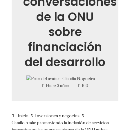
conversaciones
de la ONU
sobre
financiación
del desarrollo
Claudia Nogueira
Hace 3 años
160
Inicio
Inversiones y negocios
Camilo Atala: promoviendo la inclusión de servicios