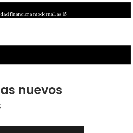
lidad financiera moderna
Las 15
para el crecimiento económico en
ras nuevos
s