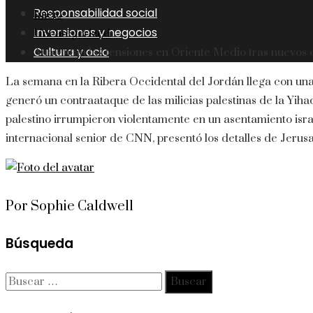
Responsabilidad social
Inicio
Inversiones y negocios
Uncategorized
Cultura y ocio
Aumentan las tensiones en Oriente Medio tras nuevos en
La semana en la Ribera Occidental del Jordán llega con un
generó un contraataque de las milicias palestinas de la Yiha
palestino irrumpieron violentamente en un asentamiento isra
internacional senior de CNN, presentó los detalles de Jerusa
Por Sophie Caldwell
Búsqueda
Buscar: