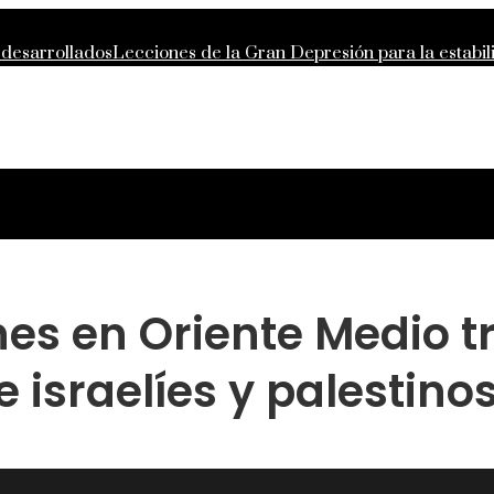
 desarrollados
Lecciones de la Gran Depresión para la estabi
ntropía moderna
La importancia de la estabilidad de precios 
 compras responsables en la RSE de Estados Unidos
es en Oriente Medio t
 israelíes y palestino