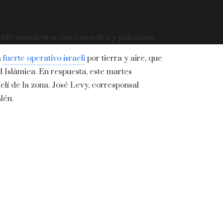
frentamientos entre israelíes y palestinos
a
fuerte operativo israeli
por tierra y aire, que
d Islámica. En respuesta, este martes
elí de la zona. José Levy, corresponsal
lén.