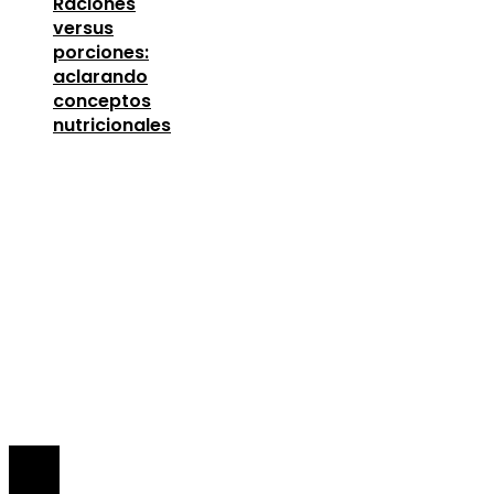
Raciones
versus
porciones:
aclarando
conceptos
nutricionales
Entradas Recientes
Lecciones de la Gran Depresión para la estabili
financiera moderna
agosto 4, 2026
Las 15 donaciones individuales más grandes que
definieron la filantropía moderna
agosto 4, 2026
La importancia de la estabilidad de precios para 
crecimiento económico en Egipto
agosto 4, 2026
© 2026 Todos los derechos Reservados.